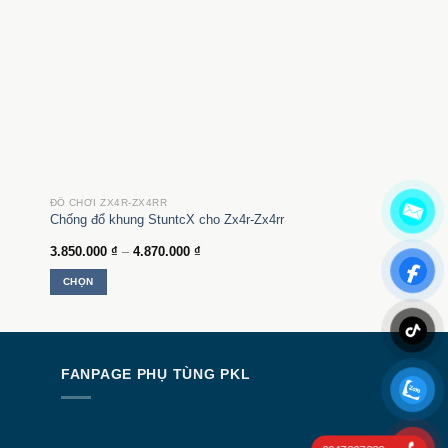
ĐỒ CHƠI ZX4R-ZX4RR
Chống đổ khung StuntcX cho Zx4r-Zx4rr
Khoảng
3.850.000
₫
–
4.870.000
₫
giá:
từ
CHỌN
3.850.000 ₫
đến
Sản
4.870.000 ₫
phẩm
này
có
N
FANPAGE PHỤ TÙNG PKL
nhiều
biến
thể.
Các