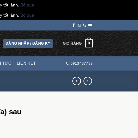
 tốt lành.
Bỏ qua
 tốt lành.
Bỏ qua
0
ĐĂNG NHẬP / ĐĂNG KÝ
GIỎ HÀNG
N TỨC
LIÊN KẾT
0913437738
a) sau
ng