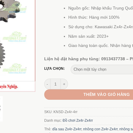
giá:
từ
Nguồn gốc: Nhập khẩu Trung Quố
1.250
Hình thức: Hàng mới 100%
đến
7.790
Sử dụng cho: Kawasaki Zx4r-Zx4r
Năm sản xuất: 2023+
Giao hàng toàn quốc. Nhận hàng t
Liện hệ đặt hàng phụ tùng: 0913437738 – P
LỰA CHỌN:
Nhông trước và nhông (dĩa) sau Zx4r-Zx4rr số l
THÊM VÀO GIỎ HÀNG
SKU:
KNSD-Zx4r-4rr
Danh mục:
Đồ chơi Zx4r-Zx4rr
Thẻ:
dĩa sau Zx4r-Zx4rr
,
nhông con Zx4r-Zx4rr
,
nhông s