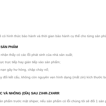
ẽ có hình thức bảo hành và thời gian bảo hành cụ thể cho từng sản p
H SẢN PHẨM
hận thấy có các lỗi phát sinh của nhà sản xuất;
lực trực tiếp hay gián tiếp vào sản phẩm;
 nạn gây hư hỏng, chập cháy nổ;
y đổi kết cấu, không còn nguyên vẹn hình dạng (mất zin) kích thước 
 VÀ NHÔNG (DĨA) SAU ZX4R-ZX4RR
 phẩm trước mặt shiper, nếu sản phẩm có lỗi chúng tôi sẽ đổi 1 sản