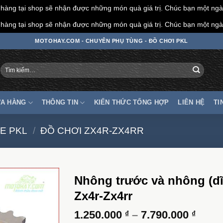
àng tại shop sẽ nhận được những món quà giá trị. Chúc bạn một ngày
àng tại shop sẽ nhận được những món quà giá trị. Chúc bạn một ngày
MOTOHAY.COM - CHUYÊN PHỤ TÙNG - ĐỒ CHƠI PKL
Tìm
kiếm:
A HÀNG
THÔNG TIN
KIẾN THỨC TỔNG HỢP
LIÊN HỆ
TI
E PKL
/
ĐỒ CHƠI ZX4R-ZX4RR
Nhông trước và nhông (dĩ
Zx4r-Zx4rr
Khoả
1.250.000
–
7.790.000
₫
₫