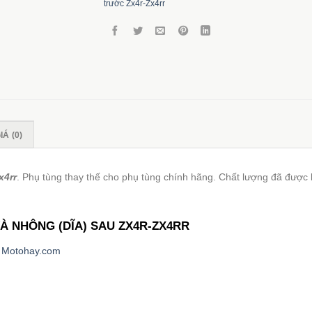
trước Zx4r-Zx4rr
Á (0)
x4rr
. Phụ tùng thay thế cho phụ tùng chính hãng. Chất lượng đã đượ
À NHÔNG (DĨA) SAU ZX4R-ZX4RR
i
Motohay.com