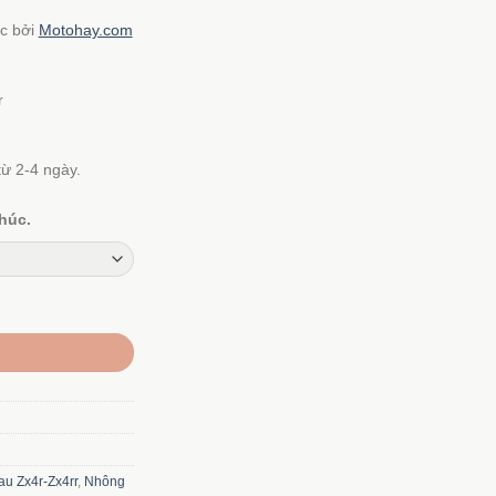
c bởi
Motohay.com
.000 ₫
.000 ₫
r
ừ 2-4 ngày.
húc.
ượng
au Zx4r-Zx4rr
,
Nhông