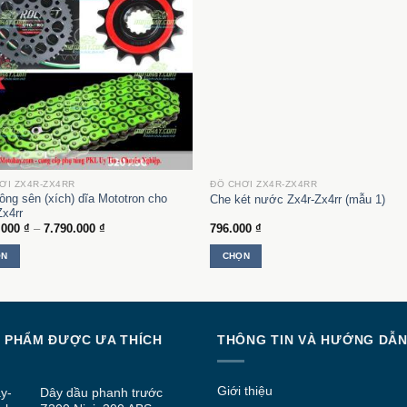
ƠI ZX4R-ZX4RR
ĐỒ CHƠI ZX4R-ZX4RR
ông sên (xích) dĩa Mototron cho
Che két nước Zx4r-Zx4rr (mẫu 1)
Zx4rr
Khoảng
.000
₫
–
7.790.000
₫
796.000
₫
giá:
từ
ỌN
CHỌN
1.270.000 ₫
đến
Sản
7.790.000 ₫
phẩm
này
có
 PHẨM ĐƯỢC ƯA THÍCH
THÔNG TIN VÀ HƯỚNG DẪ
nhiều
biến
thể.
Giới thiệu
Dây dầu phanh trước
Các