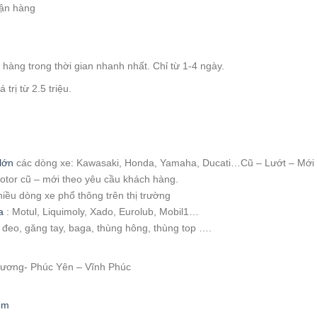
hận hàng
àng trong thời gian nhanh nhất. Chỉ từ 1-4 ngày.
trị từ 2.5 triệu.
:
lớn
các dòng xe: Kawasaki, Honda, Yamaha, Ducati…Cũ – Lướt – Mới
motor cũ – mới theo yêu cầu khách hàng.
hiều dòng xe phổ thông trên thị trường
a
: Motul, Liquimoly, Xado, Eurolub, Mobil1…
i đeo, găng tay, baga, thùng hông, thùng top ….
 Vương- Phúc Yên – Vĩnh Phúc
om