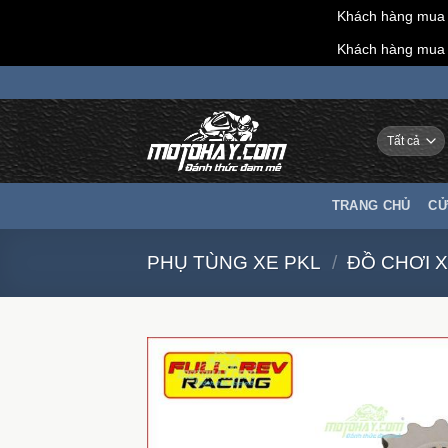
Khách hàng mua h
Khách hàng mua h
Chuyển
đến
nội
dung
TRANG CHỦ
CỬ
PHỤ TÙNG XE PKL
/
ĐỒ CHƠI X