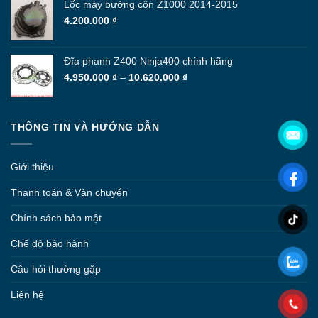
Lốc máy bưởng côn Z1000 2014-2015
4.200.000
₫
Đĩa phanh Z400 Ninja400 chính hãng
Khoảng
4.950.000
₫
–
10.620.000
₫
giá:
từ
4.950.000 ₫
THÔNG TIN VÀ HƯỚNG DẪN
đến
10.620.000 ₫
Giới thiệu
Thanh toán & Vận chuyển
Chính sách bảo mật
Chế độ bảo hành
Câu hỏi thường gặp
Liên hệ