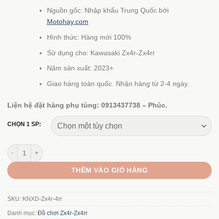
từ
Nguồn gốc: Nhập khẩu Trung Quốc bởi
1.270.000 ₫
Motohay.com
đến
Hình thức: Hàng mới 100%
7.790.000 ₫
Sử dụng cho: Kawasaki Zx4r-Zx4rr
Năm sản xuất: 2023+
Giao hàng toàn quốc. Nhận hàng từ 2-4 ngày.
Liện hệ đặt hàng phụ tùng: 0913437738 – Phúc.
CHỌN 1 SP:
Bộ nhông sên (xích) dĩa Mototron cho Zx4r-Zx4rr số lượng
THÊM VÀO GIỎ HÀNG
SKU:
KNXD-Zx4r-4rr
Danh mục:
Đồ chơi Zx4r-Zx4rr