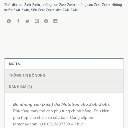
Thẻ:
dĩa sau Zx4r-Zx4rr
,
nhông con Zx4r-Zx4rr
,
nhông sau Zx4r-Zx4rr
,
Nhông
trước Zx4r-Zx4rr
,
Sên Zx4r-Zx4rr
,
xích Zx4r-Zx4rr
MÔ TẢ
THÔNG TIN BỔ SUNG
ĐÁNH GIÁ (0)
Bộ nhông sên (xích) dĩa Mototron cho Zx4r-Zx4rr
.
Phụ tùng thay thế cho phụ tùng chính hãng. Phụ kiện
phù hợp cho chiếc xe của bạn. Cung cấp bởi
Motohay.com. LH: 0913437738 – Phúc.