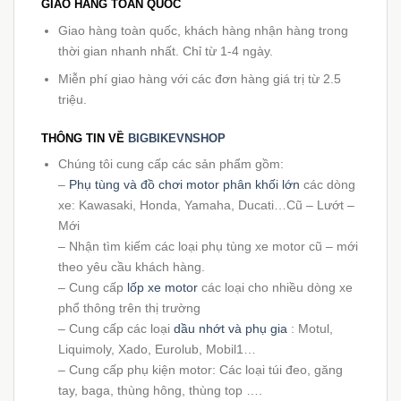
GIAO HÀNG TOÀN QUỐC
Giao hàng toàn quốc, khách hàng nhận hàng trong
thời gian nhanh nhất. Chỉ từ 1-4 ngày.
Miễn phí giao hàng với các đơn hàng giá trị từ 2.5
triệu.
THÔNG TIN VỀ
BIGBIKEVNSHOP
Chúng tôi cung cấp các sản phẩm gồm:
–
Phụ tùng và đồ chơi motor phân khối lớn
các dòng
xe: Kawasaki, Honda, Yamaha, Ducati…Cũ – Lướt –
Mới
– Nhận tìm kiếm các loại phụ tùng xe motor cũ – mới
theo yêu cầu khách hàng.
– Cung cấp
lốp xe motor
các loại cho nhiều dòng xe
phổ thông trên thị trường
– Cung cấp các loại
dầu nhớt và phụ gia
: Motul,
Liquimoly, Xado, Eurolub, Mobil1…
– Cung cấp phụ kiện motor: Các loại túi đeo, găng
tay, baga, thùng hông, thùng top ….