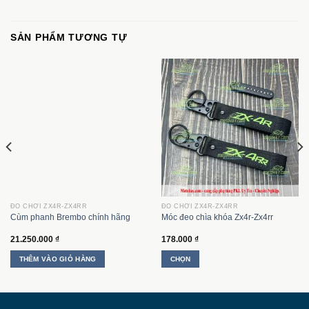
SẢN PHẨM TƯƠNG TỰ
ĐỒ CHƠI ZX4R-ZX4RR
ĐỒ CHƠI ZX4R-ZX4RR
Cùm phanh Brembo chính hãng
Móc đeo chìa khóa Zx4r-Zx4rr
21.250.000
₫
178.000
₫
THÊM VÀO GIỎ HÀNG
CHỌN
Sản
phẩm
này