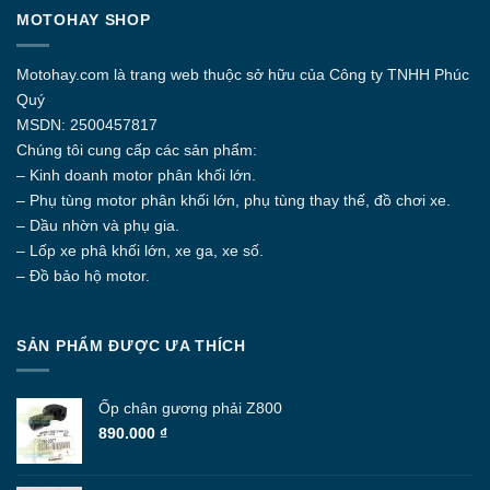
có
MOTOHAY SHOP
nhiều
biến
thể.
Motohay.com
là trang web thuộc sở hữu của Công ty
TNHH Phúc
Các
Quý
tùy
MSDN: 2500457817
chọn
Chúng tôi cung cấp các sản phẩm:
có
thể
– Kinh doanh motor phân khối lớn.
được
– Phụ tùng motor phân khối lớn, phụ tùng thay thế, đồ chơi xe.
chọn
– Dầu nhờn và phụ gia.
trên
– Lốp xe phâ khối lớn, xe ga, xe số.
trang
– Đồ bảo hộ motor.
sản
phẩm
SẢN PHẨM ĐƯỢC ƯA THÍCH
Ốp chân gương phải Z800
890.000
₫