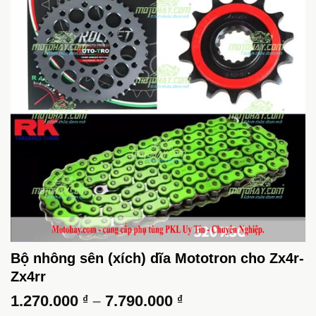
Bộ nhông sên (xích) dĩa Mototron cho Zx4r-
Zx4rr
Khoảng
1.270.000
–
7.790.000
₫
₫
giá: