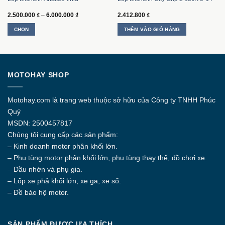
Khoảng
2.500.000
₫
–
6.000.000
₫
2.412.800
₫
giá:
từ
CHỌN
THÊM VÀO GIỎ HÀNG
2.500.000 ₫
đến
Sản
6.000.000 ₫
phẩm
này
có
MOTOHAY SHOP
nhiều
biến
thể.
Motohay.com
là trang web thuộc sở hữu của Công ty
TNHH Phúc
Các
Quý
tùy
MSDN: 2500457817
chọn
Chúng tôi cung cấp các sản phẩm:
có
thể
– Kinh doanh motor phân khối lớn.
được
– Phụ tùng motor phân khối lớn, phụ tùng thay thế, đồ chơi xe.
chọn
– Dầu nhờn và phụ gia.
trên
– Lốp xe phâ khối lớn, xe ga, xe số.
trang
– Đồ bảo hộ motor.
sản
phẩm
SẢN PHẨM ĐƯỢC ƯA THÍCH