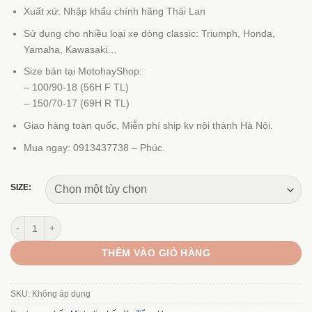
2.912.000 ₫
Xuất xứ: Nhập khẩu chính hãng Thái Lan
đến
Sử dụng cho nhiều loại xe dòng classic: Triumph, Honda,
7.488.000 ₫
Yamaha, Kawasaki…
Size bán tại MotohayShop:
– 100/90-18 (56H F TL)
– 150/70-17 (69H R TL)
Giao hàng toàn quốc, Miễn phí ship kv nội thành Hà Nội.
Mua ngay: 0913437738 – Phúc.
SIZE:
Lốp Michelin Road Classic 100/18-150/17 số lượng
THÊM VÀO GIỎ HÀNG
SKU:
Không áp dụng