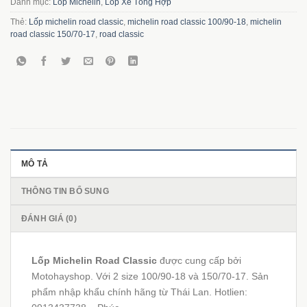
Danh mục:
Lốp Michelin
,
Lốp Xe Tổng Hợp
Thẻ:
Lốp michelin road classic
,
michelin road classic 100/90-18
,
michelin
road classic 150/70-17
,
road classic
MÔ TẢ
THÔNG TIN BỔ SUNG
ĐÁNH GIÁ (0)
Lốp Michelin Road Classic
được cung cấp bởi
Motohayshop. Với 2 size 100/90-18 và 150/70-17. Sản
phẩm nhập khẩu chính hãng từ Thái Lan. Hotlien: