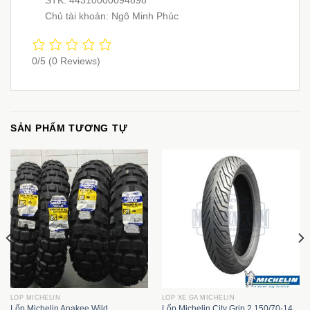
Chủ tài khoản: Ngô Minh Phúc
0/5
(0 Reviews)
SẢN PHẨM TƯƠNG TỰ
LỐP MICHELIN
LỐP XE GA MICHELIN
Lốp Michelin Anakee Wild
Lốp Michelin City Grip 2 150/70-14