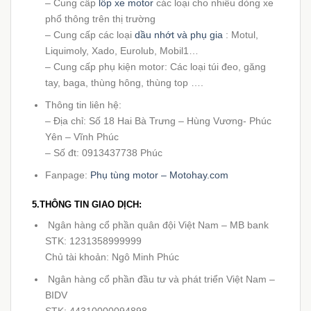
– Cung cấp
lốp xe motor
các loại cho nhiều dòng xe
phổ thông trên thị trường
– Cung cấp các loại
dầu nhớt và phụ gia
: Motul,
Liquimoly, Xado, Eurolub, Mobil1…
– Cung cấp phụ kiện motor: Các loại túi đeo, găng
tay, baga, thùng hông, thùng top ….
Thông tin liên hệ:
– Địa chỉ: Số 18 Hai Bà Trưng – Hùng Vương- Phúc
Yên – Vĩnh Phúc
– Số đt: 0913437738 Phúc
Fanpage:
Phụ tùng motor – Motohay.com
5.THÔNG TIN GIAO DỊCH:
Ngân hàng cổ phần quân đội Việt Nam – MB bank
STK: 1231358999999
Chủ tài khoản: Ngô Minh Phúc
Ngân hàng cổ phần đầu tư và phát triển Việt Nam –
BIDV
STK: 44310000094898