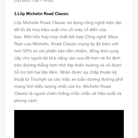
0913437738 – Phúc
1.Lốp Michelin Road Classic
Lốp Michelin Road Classic sử dụng công nghệ hiện đại
để tối đa hóa hiệu suất cho cỗ máy cổ điển của
bạn. Một hỗn hợp hợp chất kết hợp Công nghệ Silica
Rain của Michelin, Road Classic mang lại độ bám ướt
hơn 50% so với phiên bản tiền nhiệm, đồng thời cung
cấp cho người lái khả năng vào cua tốt hơn và ổn định
trên đường thẳng hơn nhờ lớp thiên hướng và vỏ được
hỗ trợ bởi hai lớp đệm. Nhận được sự chấp thuận kỹ
thuật từ Triumph và các mẫu xe tuần dương đường phố
mang tính biểu tượng nhất của họ, Michelin Road
Classic là người chiến thắng chắc chắn về hiệu suất và
phong cách.