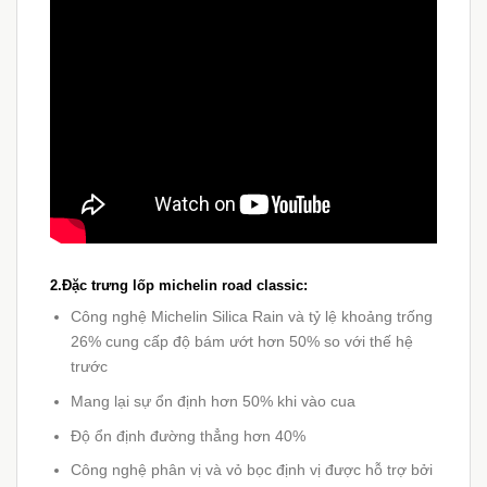
2.Đặc trưng lốp michelin road classic:
Công nghệ Michelin Silica Rain và tỷ lệ khoảng trống
26% cung cấp độ bám ướt hơn 50% so với thế hệ
trước
Mang lại sự ổn định hơn 50% khi vào cua
Độ ổn định đường thẳng hơn 40%
Công nghệ phân vị và vỏ bọc định vị được hỗ trợ bởi