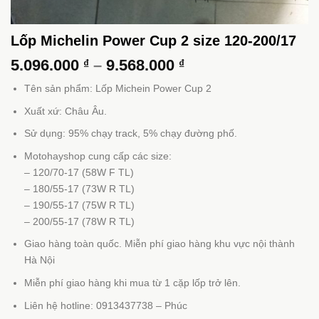
Lốp Michelin Power Cup 2 size 120-200/17
Khoảng
5.096.000
–
9.568.000
₫
₫
giá:
Tên sản phẩm: Lốp Michein Power Cup 2
từ
5.096.000 ₫
Xuất xứ: Châu Âu.
đến
Sử dụng: 95% chạy track, 5% chạy đường phố.
9.568.000 ₫
Motohayshop cung cấp các size:
– 120/70-17 (58W F TL)
– 180/55-17 (73W R TL)
– 190/55-17 (75W R TL)
– 200/55-17 (78W R TL)
Giao hàng toàn quốc. Miễn phí giao hàng khu vực nội thành
Hà Nội
Miễn phí giao hàng khi mua từ 1 cặp lốp trở lên.
Liên hệ hotline: 0913437738 – Phúc