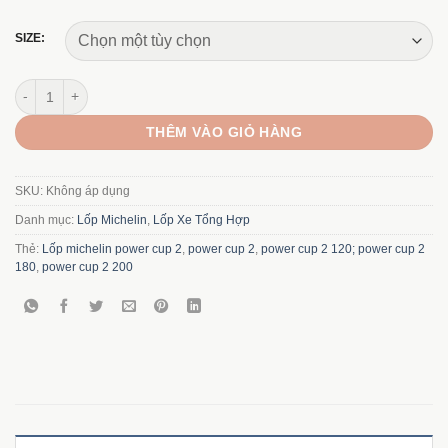
SIZE:
Lốp Michelin Power Cup 2 size 120-200/17 số lượng
THÊM VÀO GIỎ HÀNG
SKU:
Không áp dụng
Danh mục:
Lốp Michelin
,
Lốp Xe Tổng Hợp
Thẻ:
Lốp michelin power cup 2
,
power cup 2
,
power cup 2 120; power cup 2
180
,
power cup 2 200