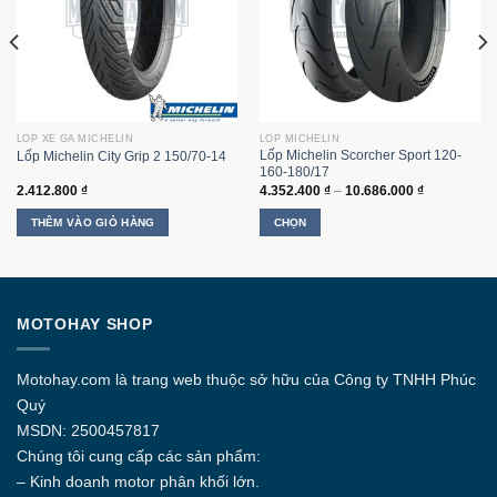
LỐP XE GA MICHELIN
LỐP MICHELIN
Lốp Michelin Scorcher Sport 120-
Lốp Michelin City Grip 2 150/70-14
160-180/17
Khoảng
2.412.800
₫
4.352.400
₫
–
10.686.000
₫
giá:
từ
THÊM VÀO GIỎ HÀNG
CHỌN
4.352.400 ₫
đến
Sản
10.686.000 
phẩm
này
có
MOTOHAY SHOP
nhiều
biến
thể.
Motohay.com
là trang web thuộc sở hữu của Công ty
TNHH Phúc
Các
Quý
tùy
MSDN: 2500457817
chọn
Chúng tôi cung cấp các sản phẩm:
có
thể
– Kinh doanh motor phân khối lớn.