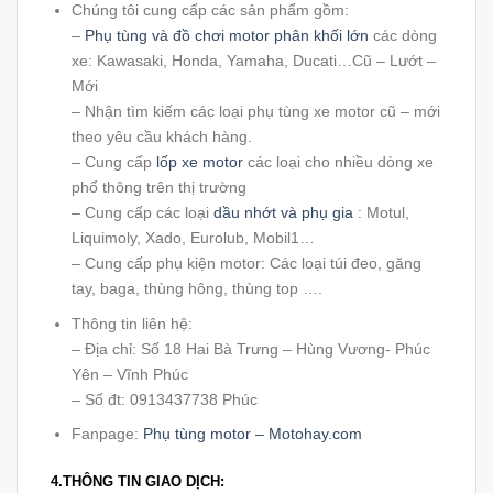
Chúng tôi cung cấp các sản phẩm gồm:
–
Phụ tùng và đồ chơi motor phân khối lớn
các dòng
xe: Kawasaki, Honda, Yamaha, Ducati…Cũ – Lướt –
Mới
– Nhận tìm kiếm các loại phụ tùng xe motor cũ – mới
theo yêu cầu khách hàng.
– Cung cấp
lốp xe motor
các loại cho nhiều dòng xe
phổ thông trên thị trường
– Cung cấp các loại
dầu nhớt và phụ gia
: Motul,
Liquimoly, Xado, Eurolub, Mobil1…
– Cung cấp phụ kiện motor: Các loại túi đeo, găng
tay, baga, thùng hông, thùng top ….
Thông tin liên hệ:
– Địa chỉ: Số 18 Hai Bà Trưng – Hùng Vương- Phúc
Yên – Vĩnh Phúc
– Số đt: 0913437738 Phúc
Fanpage:
Phụ tùng motor – Motohay.com
4.THÔNG TIN GIAO DỊCH: