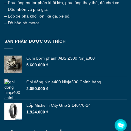
được
– Phụ tùng motor phân khối lớn, phụ tùng thay thế, đồ chơi xe.
chọn
– Dầu nhờn và phụ gia.
trên
– Lốp xe phâ khối lớn, xe ga, xe số.
trang
– Đồ bảo hộ motor.
sản
phẩm
SẢN PHẨM ĐƯỢC ƯA THÍCH
Cụm bơm phanh ABS Z300 Ninja300
5.600.000
₫
Ghi đông Ninja400 Ninja500 Chính hãng
2.050.000
₫
Lốp Michelin City Grip 2 140/70-14
1.924.000
₫