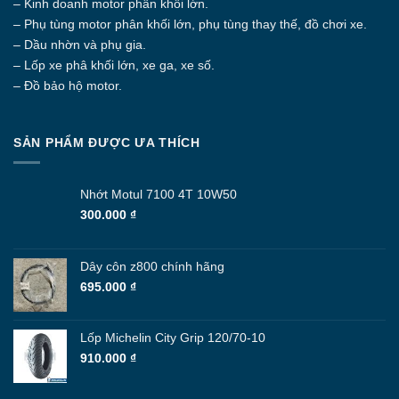
thể
– Kinh doanh motor phân khối lớn.
được
– Phụ tùng motor phân khối lớn, phụ tùng thay thế, đồ chơi xe.
chọn
– Dầu nhờn và phụ gia.
trên
– Lốp xe phâ khối lớn, xe ga, xe số.
trang
– Đồ bảo hộ motor.
sản
phẩm
SẢN PHẨM ĐƯỢC ƯA THÍCH
Nhớt Motul 7100 4T 10W50
300.000
₫
Dây côn z800 chính hãng
695.000
₫
Lốp Michelin City Grip 120/70-10
910.000
₫