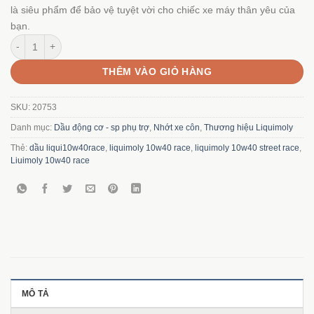
là siêu phẩm để bảo vệ tuyệt vời cho chiếc xe máy thân yêu của
bạn.
Nhớt Liquimoly Street Race 10W40 4T Synth số lượng
THÊM VÀO GIỎ HÀNG
SKU:
20753
Danh mục:
Dầu động cơ - sp phụ trợ
,
Nhớt xe côn
,
Thương hiệu Liquimoly
Thẻ:
dầu liqui10w40race
,
liquimoly 10w40 race
,
liquimoly 10w40 street race
,
Liuimoly 10w40 race
MÔ TẢ