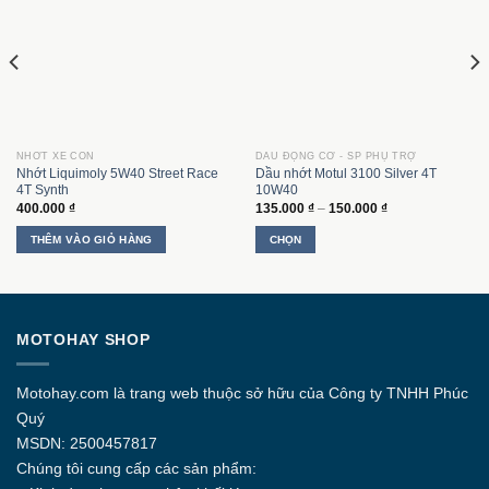
NHỚT XE CÔN
DẦU ĐỘNG CƠ - SP PHỤ TRỢ
Nhớt Liquimoly 5W40 Street Race
Dầu nhớt Motul 3100 Silver 4T
4T Synth
10W40
Khoảng
400.000
₫
135.000
₫
–
150.000
₫
giá:
từ
THÊM VÀO GIỎ HÀNG
CHỌN
135.000 ₫
đến
Sản
150.000 ₫
phẩm
này
có
MOTOHAY SHOP
nhiều
biến
thể.
Motohay.com
là trang web thuộc sở hữu của Công ty
TNHH Phúc
Các
Quý
tùy
MSDN: 2500457817
chọn
Chúng tôi cung cấp các sản phẩm:
có