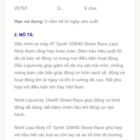
20753
1L
6
chai
Hạn sử dụng:
5 năm kể từ ngày sản xuất
2. MÔ TẢ:
Dầu nhớt xe máy 4T Synth 10W40 Street Race Liqui
Moly đươc tổng hợp hoàn toàn. Đảm bảo hiệu suất tối
đa và bảo vệ động cơ trong mọi điều kiện hoạt động.
Dầu Liquimoly giúp giảm tối đa ma sát mài mòn, chống
mảng bám cặn bẩn giúp động cơ luôn sạch sẽ, động cơ
hoạt động êm ái ngay cả khi ở cường độ cao. Rất phù
hợp với điều kiện khí hậu Việt Nam.
Nhớt Liquimoly 10w40 Street Race giúp động cơ khởi
động dễ dàng, tiết kiệm nhiên liệu khi động cơ vận
hành.
Nhớt Liqui Moly 4T Synth 10W40 Street Race phù hợp
với hầu hết các loại xe côn tay và xe số trên thị trường: