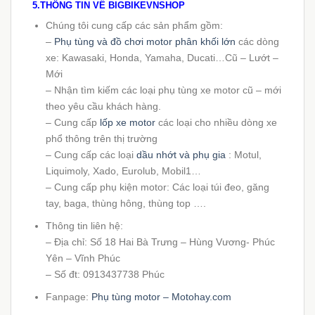
5.THÔNG TIN VỀ
BIGBIKEVNSHOP
Chúng tôi cung cấp các sản phẩm gồm:
–
Phụ tùng và đồ chơi motor phân khối lớn
các dòng
xe: Kawasaki, Honda, Yamaha, Ducati…Cũ – Lướt –
Mới
– Nhận tìm kiếm các loại phụ tùng xe motor cũ – mới
theo yêu cầu khách hàng.
– Cung cấp
lốp xe motor
các loại cho nhiều dòng xe
phổ thông trên thị trường
– Cung cấp các loại
dầu nhớt và phụ gia
: Motul,
Liquimoly, Xado, Eurolub, Mobil1…
– Cung cấp phụ kiện motor: Các loại túi đeo, găng
tay, baga, thùng hông, thùng top ….
Thông tin liên hệ:
– Địa chỉ: Số 18 Hai Bà Trưng – Hùng Vương- Phúc
Yên – Vĩnh Phúc
– Số đt: 0913437738 Phúc
Fanpage:
Phụ tùng motor – Motohay.com